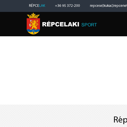
RÉPCE
LAK
+36 95 372-200
repcese[kukac]repcene
Rép