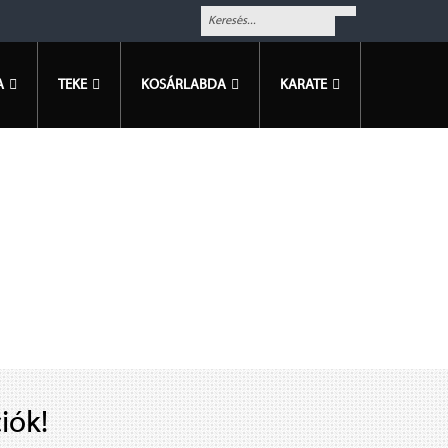
A
TEKE
KOSÁRLABDA
KARATE
iók!