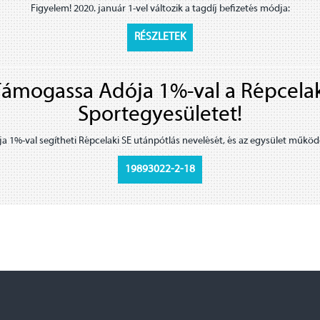
Figyelem! 2020. január 1-vel változik a tagdíj befizetés módja:
RÉSZLETEK
ámogassa Adója 1%-val a Répcela
Sportegyesületet!
a 1%-val segítheti Répcelaki SE utánpótlás nevelését, és az egysület működ
19893022-2-18