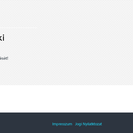
ki
ését!
Impresszum
Jogi Nyilatktozat