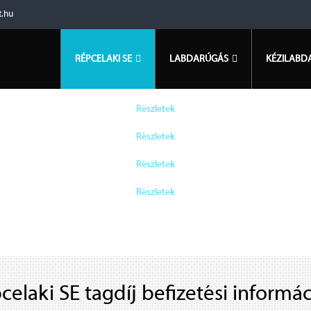
t.hu
RÉPCELAKI SE
LABDARÚGÁS
KÉZILABD
Labdarúgás
Részletek
Kézilabda
Részletek
Teke Szakosztály
Részletek
Kyokushin karate
Részletek
Tömegsport
Aerobic, Kettlebell, Body Building
© Free
Joomla! 3 Modules
- by
VinaGecko.com
celaki SE tagdíj befizetési informác